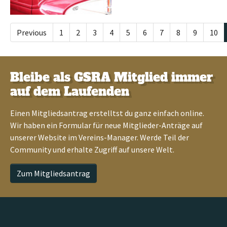
Previous
1
2
3
4
5
6
7
8
9
10
Bleibe als GSRA Mitglied immer
auf dem Laufenden
Einen
Mitgliedsantrag
erstelltst du ganz einfach online.
Wir haben ein Formular für neue Mitglieder-Anträge auf
unserer Website im Vereins-Manager. Werde Teil der
Community und erhalte Zugriff auf unsere Welt.
Zum Mitgliedsantrag