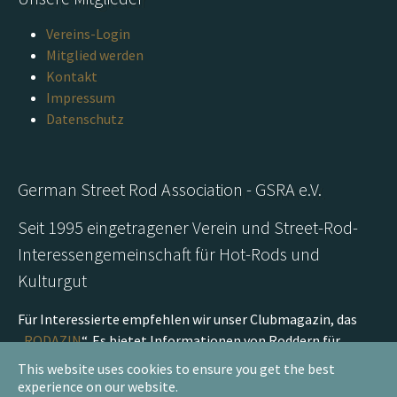
Vereins-Login
Mitglied werden
Kontakt
Impressum
Datenschutz
German Street Rod Association - GSRA e.V.
Seit 1995 eingetragener Verein und Street-Rod-
Interessengemeinschaft für Hot-Rods und
Kulturgut
Für Interessierte empfehlen wir unser Clubmagazin, das
„
RODAZIN
“. Es bietet Informationen von Roddern für
Rodder und bringt interessante Beiträge über Rod-
This website uses cookies to ensure you get the best
Meetings, Rod-Aufbauprojekte aus den Schrauberhallen
experience on our website.